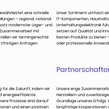
gewährleistet eine schnelle
Unser Sortiment umfasst ei
llungen – regional, national
IT-Komponenten, Haushalts
nsatz modernster Lager- und
Unterhaltungselektronik füh
 Zusammenarbeit mit
setzen auf Qualität und Inn
tellen wir termingerechte
besten Produkte zu bieten 
rzfristigen Anfragen.
oder professionelle Anwen
Partnerschafte
ür die Zukunft, indem wir
Unsere enge Zusammenarbe
d energieeffiziente
Herstellern und zuverlässig
nsere Prozesse sind darauf
Grundlage unseres Erfolgs. 
honen und einen positiven
langfristige Kooperationen,